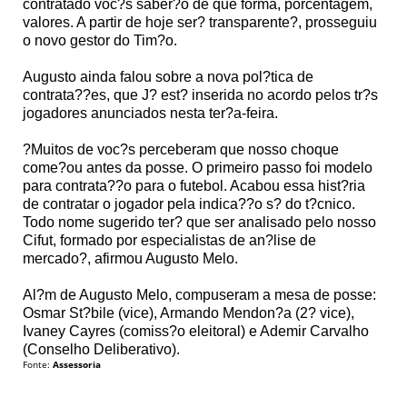
contratado voc?s saber?o de que forma, porcentagem,
valores. A partir de hoje ser? transparente?, prosseguiu
o novo gestor do Tim?o.
Augusto ainda falou sobre a nova pol?tica de
contrata??es, que J? est? inserida no acordo pelos tr?s
jogadores anunciados nesta ter?a-feira.
?Muitos de voc?s perceberam que nosso choque
come?ou antes da posse. O primeiro passo foi modelo
para contrata??o para o futebol. Acabou essa hist?ria
de contratar o jogador pela indica??o s? do t?cnico.
Todo nome sugerido ter? que ser analisado pelo nosso
Cifut, formado por especialistas de an?lise de
mercado?, afirmou Augusto Melo.
Al?m de Augusto Melo, compuseram a mesa de posse:
Osmar St?bile (vice), Armando Mendon?a (2? vice),
Ivaney Cayres (comiss?o eleitoral) e Ademir Carvalho
(Conselho Deliberativo).
Fonte:
Assessoria