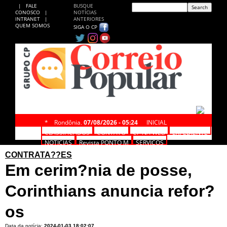
|
FALE
BUSQUE
CONOSCO
|
NOTÍCIAS
INTRANET
|
ANTERIORES
QUEM SOMOS
SIGA O CP
*
Rondônia,
07/08/2026 - 05:24
INICIAL
CLASSIFICADOS
CONTATO
CP NA WEB
EXPEDIENTE
NOTÍCIAS
Revista PONTO M
SERVIÇOS
CONTRATA??ES
Em cerim?nia de posse,
Corinthians anuncia refor?
os
Data da notícia:
2024-01-03 18:02:07