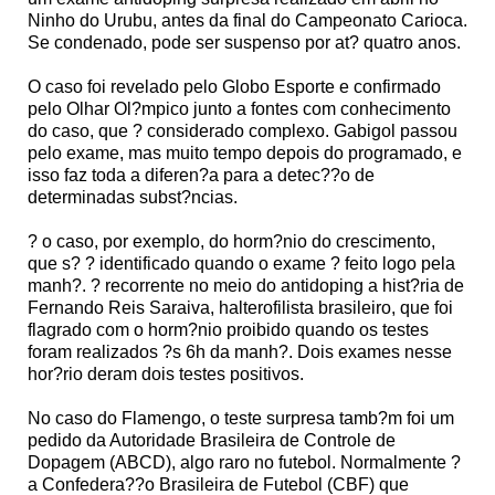
Ninho do Urubu, antes da final do Campeonato Carioca.
Se condenado, pode ser suspenso por at? quatro anos.
O caso foi revelado pelo Globo Esporte e confirmado
pelo Olhar Ol?mpico junto a fontes com conhecimento
do caso, que ? considerado complexo. Gabigol passou
pelo exame, mas muito tempo depois do programado, e
isso faz toda a diferen?a para a detec??o de
determinadas subst?ncias.
? o caso, por exemplo, do horm?nio do crescimento,
que s? ? identificado quando o exame ? feito logo pela
manh?. ? recorrente no meio do antidoping a hist?ria de
Fernando Reis Saraiva, halterofilista brasileiro, que foi
flagrado com o horm?nio proibido quando os testes
foram realizados ?s 6h da manh?. Dois exames nesse
hor?rio deram dois testes positivos.
No caso do Flamengo, o teste surpresa tamb?m foi um
pedido da Autoridade Brasileira de Controle de
Dopagem (ABCD), algo raro no futebol. Normalmente ?
a Confedera??o Brasileira de Futebol (CBF) que