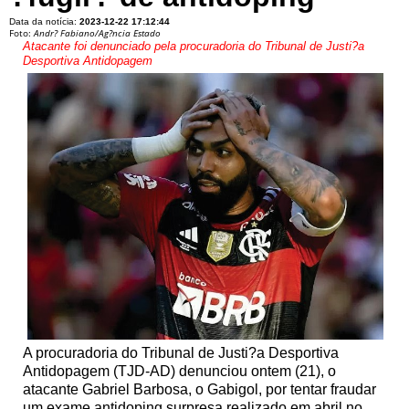
Data da notícia:
2023-12-22 17:12:44
Foto:
Andr? Fabiano/Ag?ncia Estado
Atacante foi denunciado pela procuradoria do Tribunal de Justi?a
Desportiva Antidopagem
A procuradoria do Tribunal de Justi?a Desportiva
Antidopagem (TJD-AD) denunciou ontem (21), o
atacante Gabriel Barbosa, o Gabigol, por tentar fraudar
um exame antidoping surpresa realizado em abril no