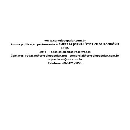
www.correiopopular.com.br
é uma publicação pertencente à EMPRESA JORNALÍSTICA CP DE RONDÔNIA
LTDA
2016 - Todos os direitos reservados
Contatos: redacao@correiopopular.net - comercial@correiopopular.com.br
- cpredacao@uol.com.br
Telefone: 69-3421-6853.