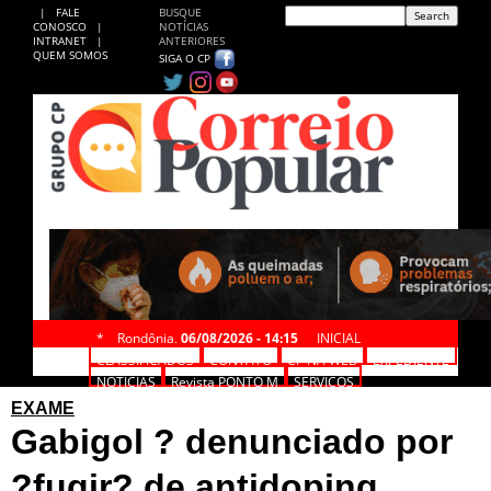
|
FALE
BUSQUE
CONOSCO
|
NOTÍCIAS
INTRANET
|
ANTERIORES
QUEM SOMOS
SIGA O CP
*
Rondônia,
06/08/2026 - 14:15
INICIAL
CLASSIFICADOS
CONTATO
CP NA WEB
EXPEDIENTE
NOTÍCIAS
Revista PONTO M
SERVIÇOS
EXAME
Gabigol ? denunciado por
?fugir? de antidoping