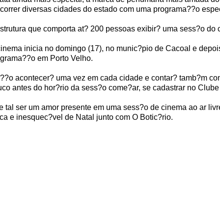
correr diversas cidades do estado com uma programa??o espec
strutura que comporta at? 200 pessoas exibir? uma sess?o do c
inema inicia no domingo (17), no munic?pio de Cacoal e depois
ograma??o em Porto Velho.
??o acontecer? uma vez em cada cidade e contar? tamb?m com e
co antes do hor?rio da sess?o come?ar, se cadastrar no Clube 
 tal ser um amor presente em uma sess?o de cinema ao ar livre
ca e inesquec?vel de Natal junto com O Botic?rio.