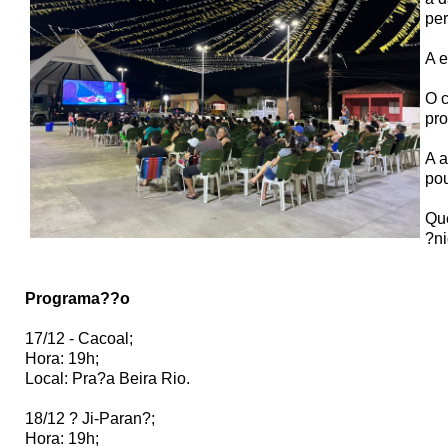
per
A e
O c
pr
A a
pou
Que
?ni
Programa??o
17/12 - Cacoal;
Hora: 19h;
Local: Pra?a Beira Rio.
18/12 ? Ji-Paran?;
Hora: 19h;