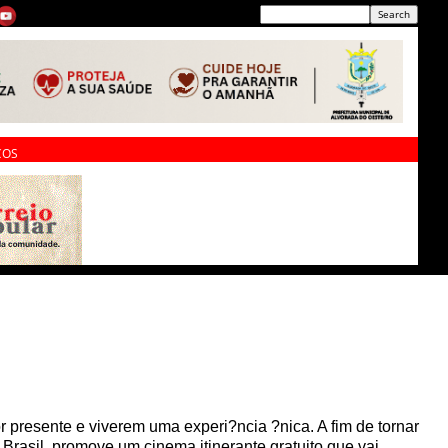
ÇOS
 presente e viverem uma experi?ncia ?nica. A fim de tornar
Brasil, promove um cinema itinerante gratuito que vai