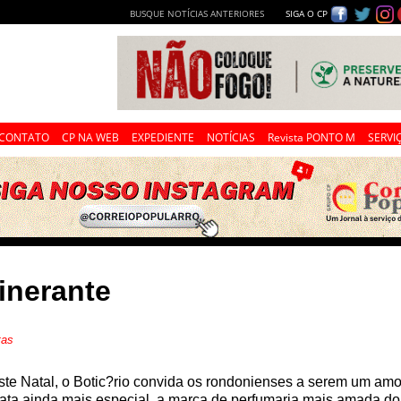
BUSQUE NOTÍCIAS ANTERIORES
SIGA O CP
CONTATO
CP NA WEB
EXPEDIENTE
NOTÍCIAS
Revista PONTO M
SERVI
inerante
tas
te Natal, o Botic?rio convida os rondonienses a serem um amor
ata ainda mais especial, a marca de perfumaria mais amada do 