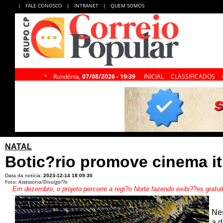
|
FALE CONOSCO
|
INTRANET
|
QUEM SOMOS
*
Rondônia,
07/08/2026 - 19:39
INICIAL
CLASSIFICADOS
NATAL
Botic?rio promove cinema it
Data da notícia:
2023-12-14 18:09:30
Foto:
Assessoria/Divulga??o
Em dezembro, o projeto percorre a regi?o Norte fazendo exibi??es gratui
Nes
a d