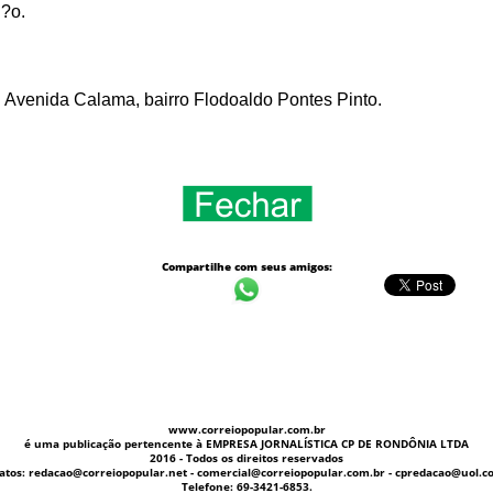
d?o.
 Avenida Calama, bairro Flodoaldo Pontes Pinto.
Compartilhe com seus amigos:
www.correiopopular.com.br
é uma publicação pertencente à EMPRESA JORNALÍSTICA CP DE RONDÔNIA LTDA
2016 - Todos os direitos reservados
atos: redacao@correiopopular.net - comercial@correiopopular.com.br - cpredacao@uol.c
Telefone: 69-3421-6853.