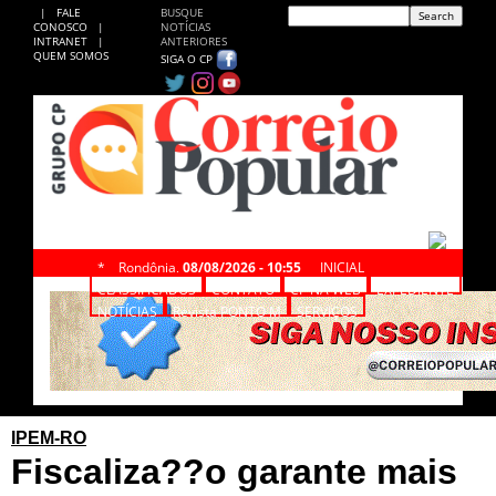
|
FALE
BUSQUE
CONOSCO
|
NOTÍCIAS
INTRANET
|
ANTERIORES
QUEM SOMOS
SIGA O CP
*
Rondônia,
08/08/2026 - 10:55
INICIAL
CLASSIFICADOS
CONTATO
CP NA WEB
EXPEDIENTE
NOTÍCIAS
Revista PONTO M
SERVIÇOS
IPEM-RO
Fiscaliza??o garante mais