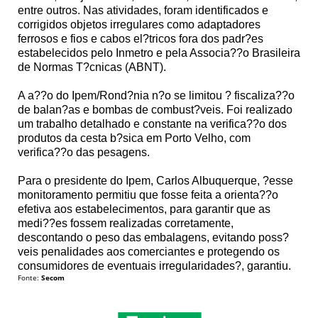
entre outros. Nas atividades, foram identificados e
corrigidos objetos irregulares como adaptadores
ferrosos e fios e cabos el?tricos fora dos padr?es
estabelecidos pelo Inmetro e pela Associa??o Brasileira
de Normas T?cnicas (ABNT).
A a??o do Ipem/Rond?nia n?o se limitou ? fiscaliza??o
de balan?as e bombas de combust?veis. Foi realizado
um trabalho detalhado e constante na verifica??o dos
produtos da cesta b?sica em Porto Velho, com
verifica??o das pesagens.
Para o presidente do Ipem, Carlos Albuquerque, ?esse
monitoramento permitiu que fosse feita a orienta??o
efetiva aos estabelecimentos, para garantir que as
medi??es fossem realizadas corretamente,
descontando o peso das embalagens, evitando poss?
veis penalidades aos comerciantes e protegendo os
consumidores de eventuais irregularidades?, garantiu.
Fonte:
Secom