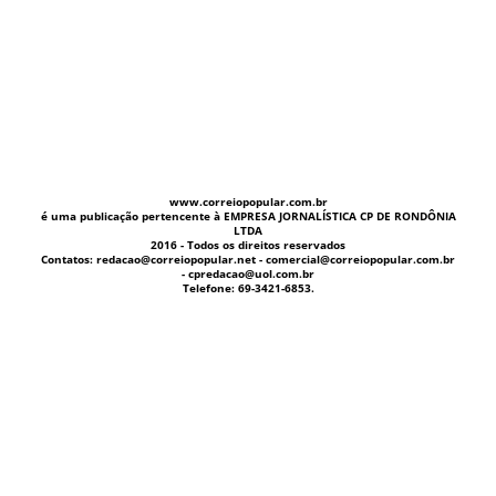
www.correiopopular.com.br
é uma publicação pertencente à EMPRESA JORNALÍSTICA CP DE RONDÔNIA
LTDA
2016 - Todos os direitos reservados
Contatos: redacao@correiopopular.net - comercial@correiopopular.com.br
- cpredacao@uol.com.br
Telefone: 69-3421-6853.