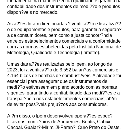
fundamental na manuten??o da qualidade e garantia da
confiabilidade dos instrumentos de medi??o e produtos
dispon?veis no mercado.
As a??es foram direcionadas ? verifica??o e fiscaliza??
o de equipamentos e produtos, para garantir a seguran?
a de consumidores, bem como a justa concorr?ncia
entre os estabelecimentos comerciais e a conformidade
com as normas estabelecidas pelo Instituto Nacional de
Metrologia, Qualidade e Tecnologia (Inmetro).
Umas das a??es realizadas pelo Ipem, ao longo de
2023, foi a verifica??o de 3.552 balan?as comerciais e
4.164 bicos de bombas de combust?veis. A atividade foi
essencial para assegurar que os instrumentos de
medi??o estivessem em pleno acordo com as normas
vigentes, garantindo a confiabilidade das medi??es e a
transpar?ncia nos estabelecimentos comerciais, al?m
de evitar poss?veis preju?zos aos consumidores.
Al?m disso, o Ipem desenvolveu opera??es espec?
ficas nos munic?pios de Ariquemes, Buritis, Cabixi,
Cacoal, Guajar?-Mirim, Ji-Paran?, Ouro Preto do Oeste,