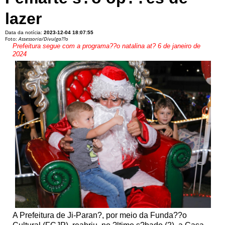
lazer
Data da notícia:
2023-12-04 18:07:55
Foto:
Assessoria/Divulga??o
Prefeitura segue com a programa??o natalina at? 6 de janeiro de
2024
A Prefeitura de Ji-Paran?, por meio da Funda??o