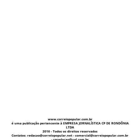
www.correiopopular.com.br
é uma publicação pertencente à EMPRESA JORNALÍSTICA CP DE RONDÔNIA
LTDA
2016 - Todos os direitos reservados
Contatos: redacao@correiopopular.net - comercial@correiopopular.com.br
- cpredacao@uol.com.br