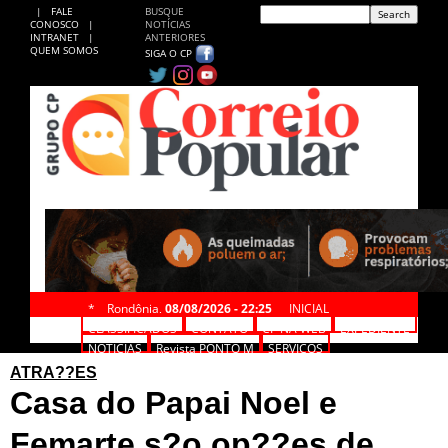
|
FALE
BUSQUE
CONOSCO
|
NOTÍCIAS
INTRANET
|
ANTERIORES
QUEM SOMOS
SIGA O CP
*
Rondônia,
08/08/2026 - 22:25
INICIAL
CLASSIFICADOS
CONTATO
CP NA WEB
EXPEDIENTE
NOTÍCIAS
Revista PONTO M
SERVIÇOS
ATRA??ES
Casa do Papai Noel e
Femarte s?o op??es de