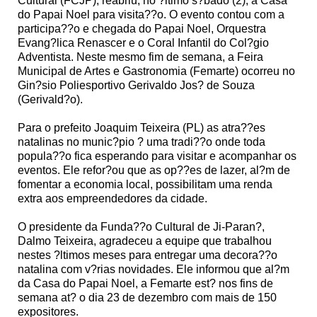
Cultural (FCJP), reabriu, no ?ltimo s?bado (2), a Casa
do Papai Noel para visita??o. O evento contou com a
participa??o e chegada do Papai Noel, Orquestra
Evang?lica Renascer e o Coral Infantil do Col?gio
Adventista. Neste mesmo fim de semana, a Feira
Municipal de Artes e Gastronomia (Femarte) ocorreu no
Gin?sio Poliesportivo Gerivaldo Jos? de Souza
(Gerivald?o).
Para o prefeito Joaquim Teixeira (PL) as atra??es
natalinas no munic?pio ? uma tradi??o onde toda
popula??o fica esperando para visitar e acompanhar os
eventos. Ele refor?ou que as op??es de lazer, al?m de
fomentar a economia local, possibilitam uma renda
extra aos empreendedores da cidade.
O presidente da Funda??o Cultural de Ji-Paran?,
Dalmo Teixeira, agradeceu a equipe que trabalhou
nestes ?ltimos meses para entregar uma decora??o
natalina com v?rias novidades. Ele informou que al?m
da Casa do Papai Noel, a Femarte est? nos fins de
semana at? o dia 23 de dezembro com mais de 150
expositores.