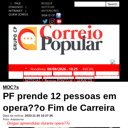
|
FALE
BUSQUE
CONOSCO
|
NOTÍCIAS
INTRANET
|
ANTERIORES
QUEM SOMOS
SIGA O CP
*
Rondônia,
08/08/2026 - 18:25
INICIAL
CLASSIFICADOS
CONTATO
CP NA WEB
EXPEDIENTE
NOTÍCIAS
Revista PONTO M
SERVIÇOS
MOC?s
PF prende 12 pessoas em
opera??o Fim de Carreira
Data da notícia:
2023-11-30 10:27:36
Foto:
Assessoria
Drogas apreendidas durante opera??o