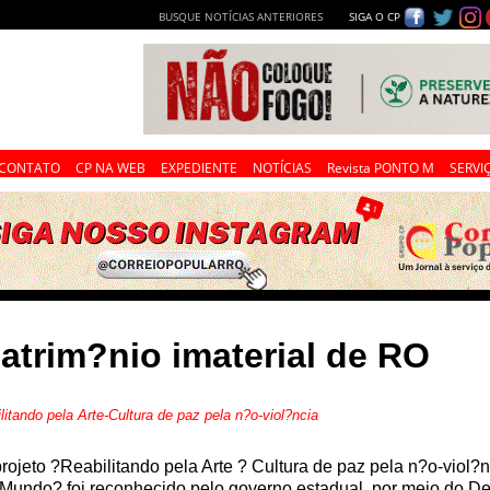
BUSQUE NOTÍCIAS ANTERIORES
SIGA O CP
CONTATO
CP NA WEB
EXPEDIENTE
NOTÍCIAS
Revista PONTO M
SERVI
patrim?nio imaterial de RO
tando pela Arte-Cultura de paz pela n?o-viol?ncia
rojeto ?Reabilitando pela Arte ? Cultura de paz pela n?o-viol
Mundo? foi reconhecido pelo governo estadual, por meio do De