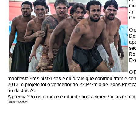
nio
ape
Con
O p
Des
ape
sec
Ro
Ex
O D
manifesta??es hist?ricas e culturais que contribu?ram e co
2013, o projeto foi o vencedor do 2? Pr?mio de Boas Pr?tic
rio da Justi?a,
A premia??o reconhece e difunde boas experi?ncias relacio
Fonte:
Secom