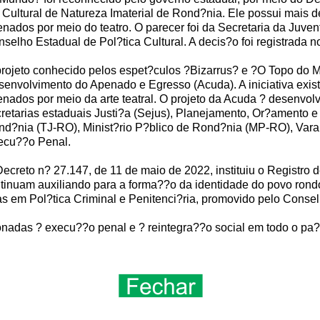
 Cultural de Natureza Imaterial de Rond?nia. Ele possui mais de
nados por meio do teatro. O parecer foi da Secretaria da Juven
selho Estadual de Pol?tica Cultural. A decis?o foi registrada n
rojeto conhecido pelos espet?culos ?Bizarrus? e ?O Topo do 
envolvimento do Apenado e Egresso (Acuda). A iniciativa exis
nados por meio da arte teatral. O projeto da Acuda ? desenvo
retarias estaduais Justi?a (Sejus), Planejamento, Or?amento e
nd?nia (TJ-RO), Minist?rio P?blico de Rond?nia (MP-RO), Va
ecu??o Penal.
ecreto n? 27.147, de 11 de maio de 2022, instituiu o Registro 
ntinuam auxiliando para a forma??o da identidade do povo rond
as em Pol?tica Criminal e Penitenci?ria, promovido pelo Consel
nadas ? execu??o penal e ? reintegra??o social em todo o pa?