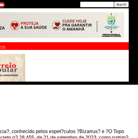
ÇOS
?ncia?, conhecido pelos espet?culos ?Bizarrus? e ?O Topo
creto n? 28.455, de 21 de setembro de 2023, como patrim?