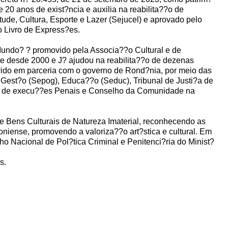
 20 anos de exist?ncia e auxilia na reabilita??o de
tude, Cultura, Esporte e Lazer (Sejucel) e aprovado pelo
o Livro de Express?es.
Mundo? ? promovido pela Associa??o Cultural e de
te desde 2000 e J? ajudou na reabilita??o de dezenas
lvido em parceria com o governo de Rond?nia, por meio das
 Gest?o (Sepog), Educa??o (Seduc), Tribunal de Justi?a de
ra de execu??es Penais e Conselho da Comunidade na
de Bens Culturais de Natureza Imaterial, reconhecendo as
oniense, promovendo a valoriza??o art?stica e cultural. Em
ho Nacional de Pol?tica Criminal e Penitenci?ria do Minist?
s.