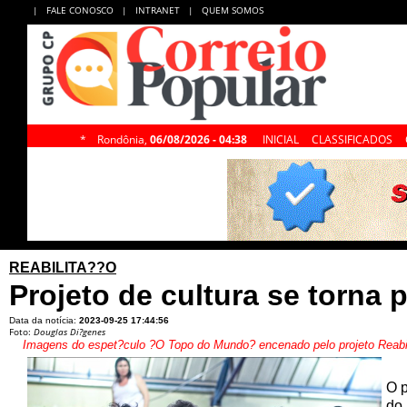
|
FALE CONOSCO
|
INTRANET
|
QUEM SOMOS
*
Rondônia,
06/08/2026 - 04:38
INICIAL
CLASSIFICADOS
REABILITA??O
Projeto de cultura se torna 
Data da notícia:
2023-09-25 17:44:56
Foto:
Douglas Di?genes
Imagens do espet?culo ?O Topo do Mundo? encenado pelo projeto Reabili
O p
do 