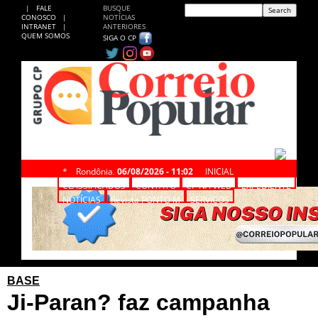
|
FALE
BUSQUE
CONOSCO
|
NOTÍCIAS
INTRANET
|
ANTERIORES
QUEM SOMOS
SIGA O CP
*
Rondônia,
06/08/2026 - 11:02
INICIAL
CLASSIFICADOS
CONTATO
CP NA WEB
EXPEDIENTE
NOTÍCIAS
Revista PONTO M
SERVIÇOS
BASE
Ji-Paran? faz campanha