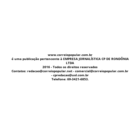
www.correiopopular.com.br
é uma publicação pertencente à EMPRESA JORNALÍSTICA CP DE RONDÔNIA
LTDA
2016 - Todos os direitos reservados
Contatos: redacao@correiopopular.net - comercial@correiopopular.com.br
- cpredacao@uol.com.br
Telefone: 69-3421-6853.