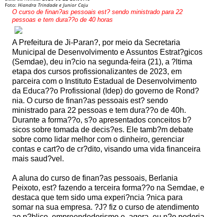
Foto:
Hiandra Trindade e Junior Caju
O curso de finan?as pessoais est? sendo ministrado para 22
pessoas e tem dura??o de 40 horas
A Prefeitura de Ji-Paran?, por meio da Secretaria
Municipal de Desenvolvimento e Assuntos Estrat?gicos
(Semdae), deu in?cio na segunda-feira (21), a ?ltima
etapa dos cursos profissionalizantes de 2023, em
parceira com o Instituto Estadual de Desenvolvimento
da Educa??o Profissional (Idep) do governo de Rond?
nia. O curso de finan?as pessoais est? sendo
ministrado para 22 pessoas e tem dura??o de 40h.
Durante a forma??o, s?o apresentados conceitos b?
sicos sobre tomada de decis?es. Ele tamb?m debate
sobre como lidar melhor com o dinheiro, gerenciar
contas e cart?o de cr?dito, visando uma vida financeira
mais saud?vel.
A aluna do curso de finan?as pessoais, Berlania
Peixoto, est? fazendo a terceira forma??o na Semdae, e
destaca que tem sido uma experi?ncia ?nica para
somar na sua empresa. ?J? fiz o curso de atendimento
ao p?blico, empreendedorismo e, agora, eu n?o poderia