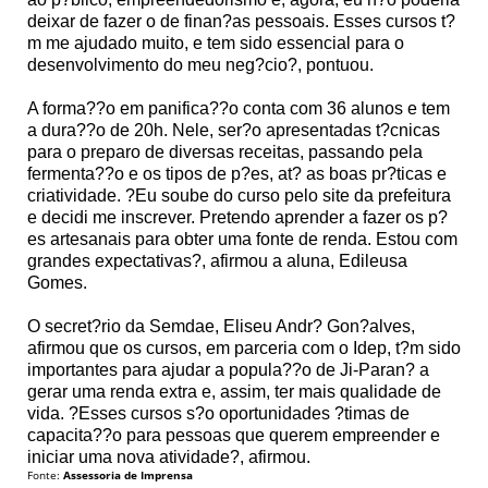
deixar de fazer o de finan?as pessoais. Esses cursos t?
m me ajudado muito, e tem sido essencial para o
desenvolvimento do meu neg?cio?, pontuou.
A forma??o em panifica??o conta com 36 alunos e tem
a dura??o de 20h. Nele, ser?o apresentadas t?cnicas
para o preparo de diversas receitas, passando pela
fermenta??o e os tipos de p?es, at? as boas pr?ticas e
criatividade. ?Eu soube do curso pelo site da prefeitura
e decidi me inscrever. Pretendo aprender a fazer os p?
es artesanais para obter uma fonte de renda. Estou com
grandes expectativas?, afirmou a aluna, Edileusa
Gomes.
O secret?rio da Semdae, Eliseu Andr? Gon?alves,
afirmou que os cursos, em parceria com o Idep, t?m sido
importantes para ajudar a popula??o de Ji-Paran? a
gerar uma renda extra e, assim, ter mais qualidade de
vida. ?Esses cursos s?o oportunidades ?timas de
capacita??o para pessoas que querem empreender e
iniciar uma nova atividade?, afirmou.
Fonte:
Assessoria de Imprensa