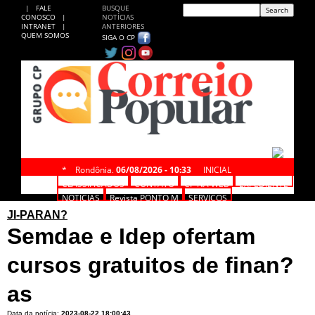
|
FALE
BUSQUE
CONOSCO
|
NOTÍCIAS
INTRANET
|
ANTERIORES
QUEM SOMOS
SIGA O CP
*
Rondônia,
06/08/2026 - 10:33
INICIAL
CLASSIFICADOS
CONTATO
CP NA WEB
EXPEDIENTE
NOTÍCIAS
Revista PONTO M
SERVIÇOS
JI-PARAN?
Semdae e Idep ofertam
cursos gratuitos de finan?
as
Data da notícia:
2023-08-22 18:00:43