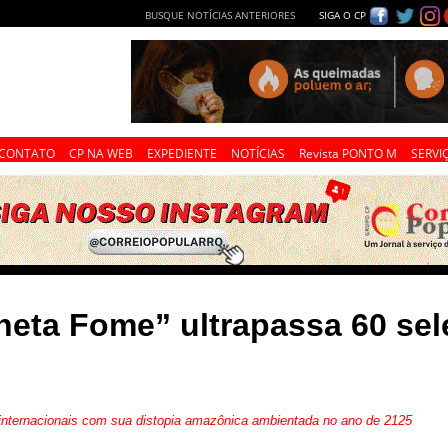
BUSQUE NOTÍCIAS ANTERIORES
SIGA O CP
CONTATO
CP NA WEB
EXPEDIENTE
NOTÍCIAS
Revista PONTO M
SERVI
eta Fome” ultrapassa 60 sele
e internacionais com sua distopia amazônica ambientada no ano de 2125