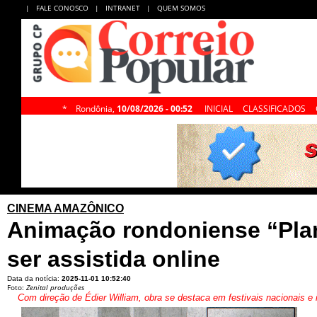
|
FALE CONOSCO
|
INTRANET
|
QUEM SOMOS
*
Rondônia,
10/08/2026 - 00:52
INICIAL
CLASSIFICADOS
CINEMA AMAZÔNICO
Animação rondoniense “Plan
ser assistida online
Data da notícia:
2025-11-01 10:52:40
Foto:
Zenital produções
Com direção de Édier William, obra se destaca em festivais nacionais 