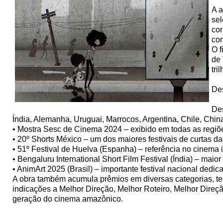
A a
sel
cor
con
O f
de 
tri
Des
Des
Índia, Alemanha, Uruguai, Marrocos, Argentina, Chile, Ch
• Mostra Sesc de Cinema 2024 – exibido em todas as regiõe
• 20º Shorts México – um dos maiores festivais de curtas da
• 51º Festival de Huelva (Espanha) – referência no cinema 
• Bengaluru International Short Film Festival (Índia) – maior
• AnimArt 2025 (Brasil) – importante festival nacional dedi
A obra também acumula prêmios em diversas categorias, t
indicações a Melhor Direção, Melhor Roteiro, Melhor Dire
geração do cinema amazônico.