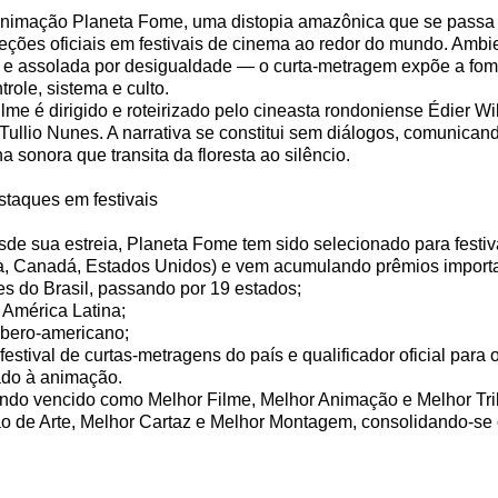
nimação Planeta Fome, uma distopia amazônica que se passa 
eções oficiais em festivais de cinema ao redor do mundo. Amb
 e assolada por desigualdade — o curta-metragem expõe a fom
trole, sistema e culto.
ilme é dirigido e roteirizado pelo cineasta rondoniense Édier W
Tullio Nunes. A narrativa se constitui sem diálogos, comunicand
lha sonora que transita da floresta ao silêncio.
taques em festivais
de sua estreia, Planeta Fome tem sido selecionado para festiva
ina, Canadá, Estados Unidos) e vem acumulando prêmios import
s do Brasil, passando por 19 estados;
 América Latina;
ibero-americano;
 festival de curtas-metragens do país e qualificador oficial para 
cado à animação.
endo vencido como Melhor Filme, Melhor Animação e Melhor Tr
ção de Arte, Melhor Cartaz e Melhor Montagem, consolidando-s