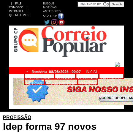
|
FALE
BUSQUE
CONOSCO
|
NOTÍCIAS
INTRANET
|
ANTERIORES
QUEM SOMOS
SIGA O CP
*
Rondônia,
08/08/2026 - 00:07
INICIAL
CLASSIFICADOS
CONTATO
CP NA WEB
EXPEDIENTE
NOTÍCIAS
Revista PONTO M
SERVIÇOS
PROFISSÃO
Idep forma 97 novos