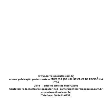
www.correiopopular.com.br
é uma publicação pertencente à EMPRESA JORNALÍSTICA CP DE RONDÔNIA
LTDA
2016 - Todos os direitos reservados
Contatos: redacao@correiopopular.net - comercial@correiopopular.com.br
- cpredacao@uol.com.br
Telefone: 69-3421-6853.